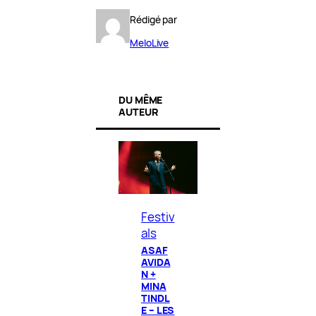
Rédigé par
MeloLive
DU MÊME
AUTEUR
Festiv
als
ASAF
AVIDA
N +
MINA
TINDL
E – LES