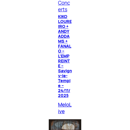
Conc
erts
KIKO
LOURE
IRO +
ANDY
ADDA
MS +
FANAL
O –
L’EMP
REINT
E –
Savign
y-le-
Templ
e –
24/11/
2025
MeloL
ive