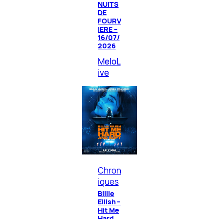
NUITS
DE
FOURV
IERE –
16/07/
2026
MeloL
ive
Chron
iques
Billie
Eilish –
Hit Me
Hard