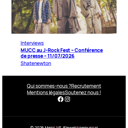
Interviews
MUCC au J-Rock Fest – Conférence
de presse – 11/07/2026
Shatenewton
Qui sommes-nous ?
Recrutement
Mentions légales
Soutenez nous !
Facebook
Instagram
© 2026 MeloL
I
VE #lewebz
i
nemus
i
cal