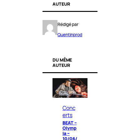
AUTEUR
Rédigé par
Quentinprod
DU MÊME
AUTEUR
Conc
erts
BEAT –
Olymp
ia –
10/06/