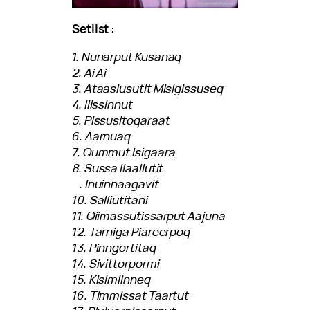
Setlist :
1. Nunarput Kusanaq
2. Ai Ai
3. Ataasiusutit Misigissuseq
4. Ilissinnut
5. Pissusitoqaraat
6. Aarnuaq
7. Qummut Isigaara
8. Sussa Ilaallutit
9. Inuinnaagavit
10. Salliutitani
11. Qiimassutissarput Aajuna
12. Tarniga Piareerpoq
13. Pinngortitaq
14. Sivittorpormi
15. Kisimiinneq
16. Timmissat Taartut