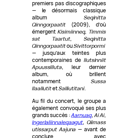
premiers pas discographiques
— le désormais classique
album
Seqinitta
Qinngorpaatit
(2009), d’où
émergent
Kisimiinneq
,
Timmis
sat Taartut
,
Seqinitta
Qinngorpaatit
ou
Sivittorpormi
— jusqu’aux teintes plus
contemporaines de
Ilutsinniit
Apuussilluta
, leur dernier
album, où brillent
notamment
Sussa
Ilaallutit
et
Salliutitani
.
Au fil du concert, le groupe a
également convoqué ses plus
grands succès :
Aarnuaq
,
Ai Ai
,
Ingerlaliinnaleqaagut
,
Qiimass
utissarput Aajuna
— avant de
conclure avec