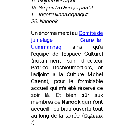
17. Piujuarnissarput
18. Seqinitta Qinngorpaatit
19. Ingerlaliinnaleqaagut
20. Nanook
Un énorme merci au
Comité de
jumelage Granville-
Uummannaq
, ainsi qu’à
l’équipe de l’Espace Culturel
(notamment son directeur
Patrice Desbleumortiers, et
l’adjoint à la Culture Michel
Caens), pour le formidable
accueil qui m’a été réservé ce
soir là. Et bien sûr aux
membres de
Nanook
qui m’ont
accueilli les bras ouverts tout
au long de la soirée (
Qujanak
!
).