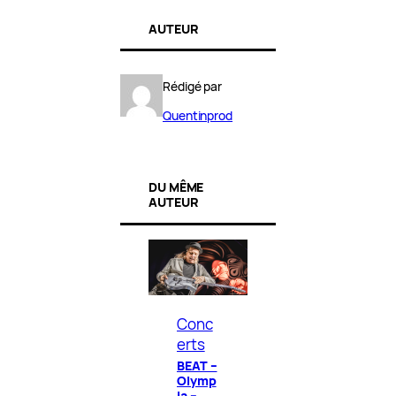
AUTEUR
Rédigé par
Quentinprod
DU MÊME
AUTEUR
Conc
erts
BEAT –
Olymp
ia –