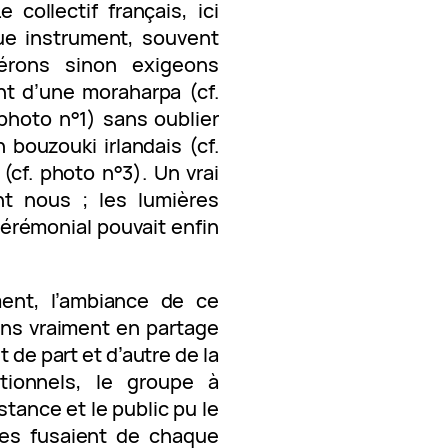
 collectif français, ici
que instrument, souvent
érons sinon exigeons
nt d’une moraharpa (cf.
photo n°1) sans oublier
 bouzouki irlandais (cf.
cf. photo n°3). Un vrai
nt nous ; les lumières
cérémonial pouvait enfin
nt, l’ambiance de ce
ions vraiment en partage
t de part et d’autre de la
tionnels, le groupe à
estance et le public pu le
ses fusaient de chaque