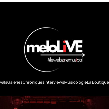
vals
Galeries
Chroniques
Interviews
Musicologie
La Boutique