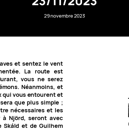
23/11/2023
29 novembre 2023
aves et sentez le vent
mentée. La route est
durant, vous ne serez
démons. Néanmoins, et
x qui vous entourent et
sera que plus simple ;
être nécessaires et les
r à
Njörd, seront avec
e Skáld et de Guilhem