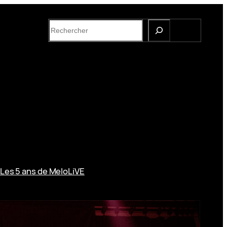
S
e
a
r
c
h
Les 5 ans de MeloLiVE