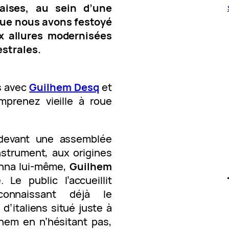
aises, au sein d’une
que nous avons festoyé
x allures modernisées
estrales.
s avec
Guilhem Desq
et
mprenez vieille à roue
 devant une assemblée
nstrument, aux origines
ionna lui-même,
Guilhem
 Le public l’accueillit
connaissant déjà le
d’italiens situé juste à
hem en n’hésitant pas,