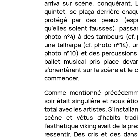
arriva sur scène, conquérant. Le
quintet, se plaça derrière cha
protégé par des peaux (esp
qu’elles soient fausses), passa
photo n°4) à des tambours (cf. 
une talharpa (cf. photo n°14), un
photo n°10) et des percussions (
ballet musical pris place deva
s’orientèrent sur la scène et le 
commencer.
Comme mentionné précédemme
soir était singulière et nous ét
total avec les artistes. S’installan
scène et vêtus d’habits tradi
l’esthétique viking avait de la pr
ressentir. Des cris et des dan