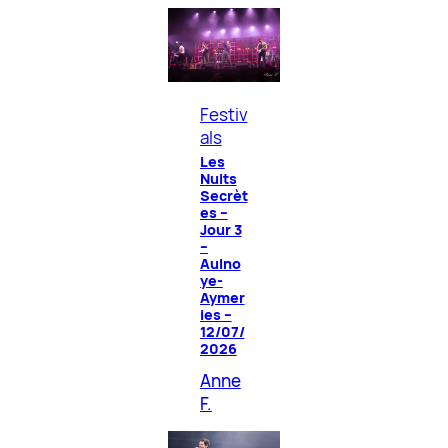
Festiv
als
Les
Nuits
Secrèt
es –
Jour 3
–
Aulno
ye-
Aymer
ies –
12/07/
2026
Anne
F.