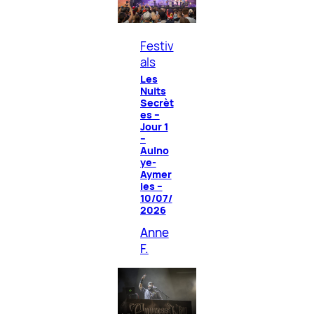
Festiv
als
Les
Nuits
Secrèt
es –
Jour 1
–
Aulno
ye-
Aymer
ies –
10/07/
2026
Anne
F.