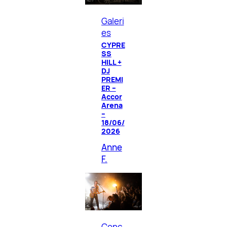
Galeri
es
CYPRE
SS
HILL +
DJ
PREMI
ER –
Accor
Arena
–
18/06/
2026
Anne
F.
Conc