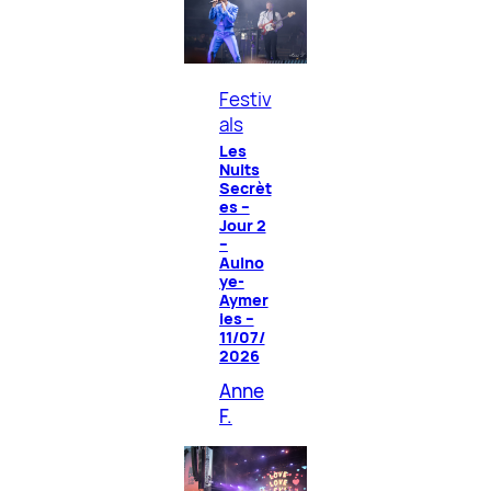
Festiv
als
Les
Nuits
Secrèt
es –
Jour 2
–
Aulno
ye-
Aymer
ies –
11/07/
2026
Anne
F.