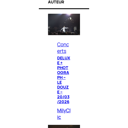
AUTEUR
Conc
erts
DELUX
E +
PHOT
OGRA
PH –
LE
DOUZ
E –
20/03
/2026
MilyCl
ic