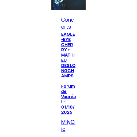
Conc
erts
EAGLE
-EYE
CHER
RY +
MATHI
EU
DESLO
NGCH
AMPS
–
Forum
de
Vauréa
l –
01/10/
2025
MilyCl
ic