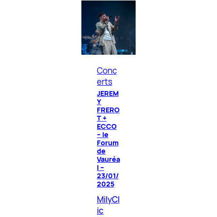
Conc
erts
JEREM
Y
FRERO
T +
ECCO
– le
Forum
de
Vauréa
l –
23/01/
2025
MilyCl
ic