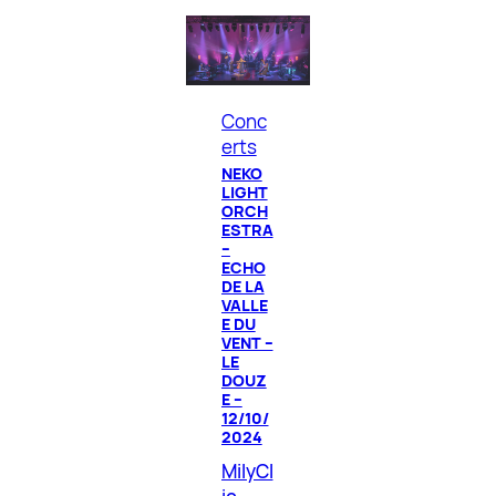
Conc
erts
NEKO
LIGHT
ORCH
ESTRA
–
ECHO
DE LA
VALLE
E DU
VENT –
LE
DOUZ
E –
12/10/
2024
MilyCl