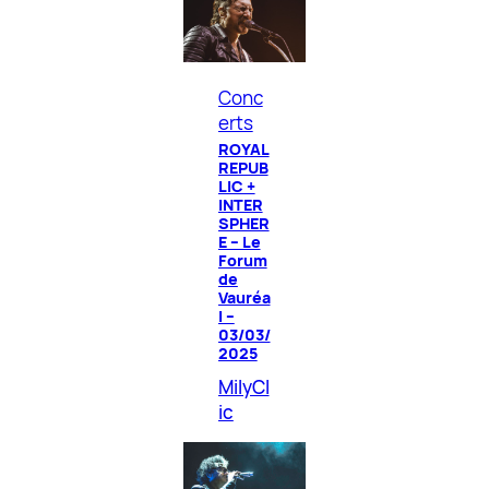
Conc
erts
ROYAL
REPUB
LIC +
INTER
SPHER
E – Le
Forum
de
Vauréa
l –
03/03/
2025
MilyCl
ic