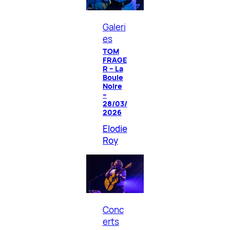
Galeri
es
TOM
FRAGE
R – La
Boule
Noire
–
28/03/
2026
Elodie
Roy
Conc
erts