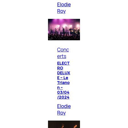
Elodie
Roy
Conc
erts
ELECT
RO
DELUX
E – Le
Triano
n –
03/04
/2024
Elodie
Roy