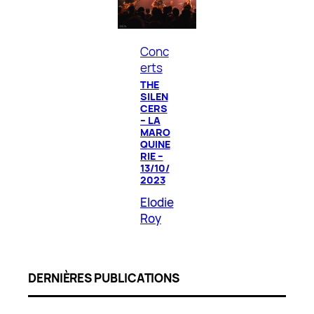
Conc
erts
THE
SILEN
CERS
– LA
MARO
QUINE
RIE –
13/10/
2023
Elodie
Roy
DERNIÈRES PUBLICATIONS