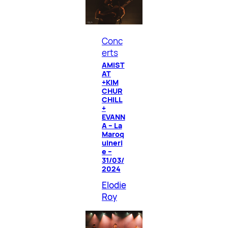
Conc
erts
AMIST
AT
+KIM
CHUR
CHILL
+
EVANN
A – La
Maroq
uineri
e –
31/03/
2024
Elodie
Roy