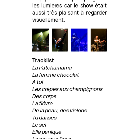
les lumières car le show était
aussi très plaisant à regarder
visuellement.
Tracklist
La Patchamama
La femme chocolat
A toi
Les crêpes aux champignons
Des corps
La fièvre
De la peau, des violons
Tu danses
Le sel
Elle panique
Le peu que l’on a